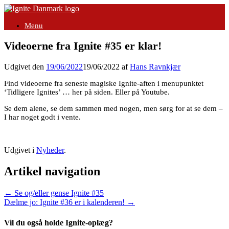
Gå
til
Menu
indhold
Videoerne fra Ignite #35 er klar!
Udgivet den
19/06/2022
19/06/2022
af
Hans Ravnkjær
Find videoerne fra seneste magiske Ignite-aften i menupunktet
‘Tidligere Ignites’ … her på siden. Eller på Youtube.
Se dem alene, se dem sammen med nogen, men sørg for at se dem –
I har noget godt i vente.
Udgivet i
Nyheder
.
Artikel navigation
←
Se og/eller gense Ignite #35
Dælme jo: Ignite #36 er i kalenderen!
→
Vil du også holde Ignite-oplæg?