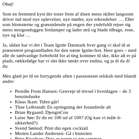
Ohøj!
Som en fremmed kyst der toner frem af disen mens skibet langsomt
driver ind mod nye oplevelser, nye møder, nye erkendelser … Eller
som blomsterne og græsstrående på engen der yndefuldt rejser sig
mens morgenduggen fordamper og lader strå og blade tilbage, rene,
nye og klar …
Ja, sådan har vi det i Team Ignite Danmark hver gang vi skal til at
præsentere programfladen for den næste Ignite-fest. Here goes – med
alle de sædvanlige forbehold for at ting kommer til ske, ikke alt er på
plads, rækkefølge har vi slet ikke tænkt over endnu, og ja di da di
da:
Men glæd jer til en forrygende aften i passioneret selskab med blandt
andre:
Pernille From Hansen: Genveje til trivsel i hverdagen – de 3
benzindunke
Klaus Ikast: Tiden går!
Thue Leibrandt: En opringning der forandrede alt
Brian Rygaard: DjengisCon
Luise Søe: Er du en 100 ud af 100? (Og kan vi måle it-
sikkerhed?)
Svend Sømod: Print din egen cocktail
Morten Lander Andersen: Gå i historien
Peter Knudsen: Data er noget vi gør sammen